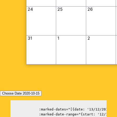
24
25
26
31
1
2
Choose Date 2020-10-15
             :marked-dates="[{date: '13/12/2018', 
             :marked-date-range="{start: '12/12/20