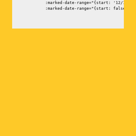
             :marked-date-range="{start: '12/12/20
             :marked-date-range="{start: false, en